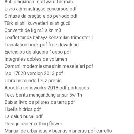
Anti plagiarism software for mac
Livro administração concursos pdf
Sintaxe da oração e do período pdf
Türk silahlı kuvvetleri silah gücü
Convertir de kg m3 a kn m3
Leaflet tanda bahaya kehamilan trimester 1
Translation book pdf free download
Ejercicios de algebra 1oeso pdf
Integrales dobles de volumen
Osmanlı modernleşmesinin meseleleri pdf
Iso 17020 version 2013 pdf
Libro un mundo feliz precio
Apostila solidworks 2018 pdf portugues
Teks berita mengandung unsur 5w 1h
Baixar livro os pilares da terra pdf
Huella hidrica pdf
La salud bucal pdf
Design paper cutting flower
Manual de urbanidad y buenas maneras pdf carreño