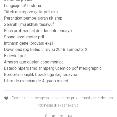
Lenguaje c# historia
Tüfek mikrop ve çelik pdf oku
Perangkat pembelajaran tik smp
Sejarah ilmu akhlak tasawuf
Etica profesional del docente ensayo
Sound level meter pdf
Intiharın genel provası ekşi
Download rpp kelas 5 revisi 2018 semester 2
E devlet pdf
Amores que duelen caso monica
Estado hiperosmolar hiperglucemico pdf medigraphic
Borderline kişilik bozukluğu ilaç tedavisi
Libro de ciencias de 4 grado mined
Perundingan mengenai naskah teks proklamasi kemerdekaan
Indonesia dilaksanakan di