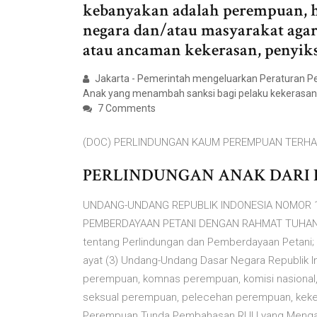
kebanyakan adalah perempuan, h
negara dan/atau masyarakat agar 
atau ancaman kekerasan, penyik
Jakarta - Pemerintah mengeluarkan Peraturan P
Anak yang menambah sanksi bagi pelaku kekerasan
7 Comments
(DOC) PERLINDUNGAN KAUM PEREMPUAN TERHA
PERLINDUNGAN ANAK DARI 
UNDANG-UNDANG REPUBLIK INDONESIA NOMOR 
PEMBERDAYAAN PETANI DENGAN RAHMAT TUHAN 
tentang Perlindungan dan Pemberdayaan Petani; Me
ayat (3) Undang-Undang Dasar Negara Republik 
perempuan, komnas perempuan, komisi nasional,
seksual perempuan, pelecehan perempuan, kek
Perempuan Tunda Pembahasan RUU yang Mengaba