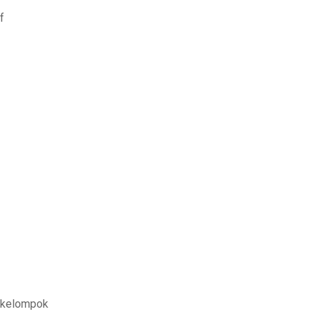
f
 kelompok