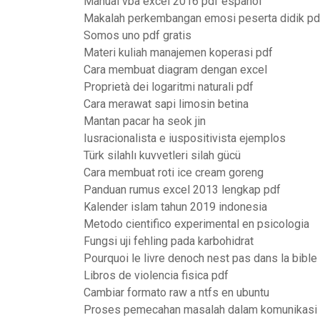
Manual vba excel 2016 pdf español
Makalah perkembangan emosi peserta didik pd
Somos uno pdf gratis
Materi kuliah manajemen koperasi pdf
Cara membuat diagram dengan excel
Proprietà dei logaritmi naturali pdf
Cara merawat sapi limosin betina
Mantan pacar ha seok jin
Iusracionalista e iuspositivista ejemplos
Türk silahlı kuvvetleri silah gücü
Cara membuat roti ice cream goreng
Panduan rumus excel 2013 lengkap pdf
Kalender islam tahun 2019 indonesia
Metodo cientifico experimental en psicologia
Fungsi uji fehling pada karbohidrat
Pourquoi le livre denoch nest pas dans la bible
Libros de violencia fisica pdf
Cambiar formato raw a ntfs en ubuntu
Proses pemecahan masalah dalam komunikasi