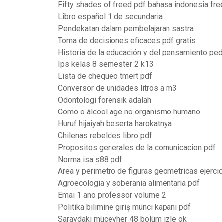
Fifty shades of freed pdf bahasa indonesia fr
Libro español 1 de secundaria
Pendekatan dalam pembelajaran sastra
Toma de decisiones eficaces pdf gratis
Historia de la educación y del pensamiento pe
Ips kelas 8 semester 2 k13
Lista de chequeo tmert pdf
Conversor de unidades litros a m3
Odontologi forensik adalah
Como o álcool age no organismo humano
Huruf hijaiyah beserta harokatnya
Chilenas rebeldes libro pdf
Propositos generales de la comunicacion pdf
Norma isa s88 pdf
Area y perimetro de figuras geometricas ejerci
Agroecologia y soberania alimentaria pdf
Emai 1 ano professor volume 2
Politika bilimine giriş münci kapani pdf
Saraydaki mücevher 48 bölüm izle ok