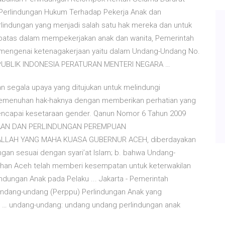
i Perlindungan Hukum Terhadap Pekerja Anak dan
rlindungan yang menjadi salah satu hak mereka dan untuk
batas dalam mempekerjakan anak dan wanita, Pemerintah
mengenai ketenagakerjaan yaitu dalam Undang-Undang No.
REPUBLIK INDONESIA PERATURAN MENTERI NEGARA …
n segala upaya yang ditujukan untuk melindungi
menuhan hak-haknya dengan memberikan perhatian yang
mencapai kesetaraan gender. Qanun Nomor 6 Tahun 2009
AYAAN DAN PERLINDUNGAN PEREMPUAN
LLAH YANG MAHA KUASA GUBERNUR ACEH, diberdayakan
an sesuai dengan syari’at Islam; b. bahwa Undang-
han Aceh telah memberi kesempatan untuk keterwakilan
ndungan Anak pada Pelaku ... Jakarta - Pemerintah
ndang-undang (Perppu) Perlindungan Anak yang
 … undang-undang: undang undang perlindungan anak