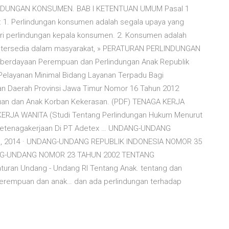
DUNGAN KONSUMEN. BAB I KETENTUAN UMUM Pasal 1
 1. Perlindungan konsumen adalah segala upaya yang
i perlindungan kepala konsumen. 2. Konsumen adalah
ng tersedia dalam masyarakat, » PERATURAN PERLINDUNGAN
erdayaan Perempuan dan Perlindungan Anak Republik
Pelayanan Minimal Bidang Layanan Terpadu Bagi
n Daerah Provinsi Jawa Timur Nomor 16 Tahun 2012
an dan Anak Korban Kekerasan. (PDF) TENAGA KERJA
 KERJA WANITA (Studi Tentang Perlindungan Hukum Menurut
Ketenagakerjaan Di PT Adetex … UNDANG-UNDANG
1, 2014 · UNDANG-UNDANG REPUBLIK INDONESIA NOMOR 35
G-UNDANG NOMOR 23 TAHUN 2002 TENTANG
uran Undang - Undang RI Tentang Anak. tentang dan
n perempuan dan anak… dan ada perlindungan terhadap