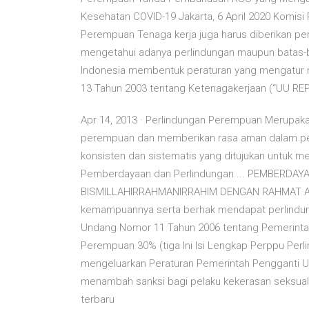
Kesehatan COVID-19 Jakarta, 6 April 2020 Komis
Perempuan Tenaga kerja juga harus diberikan pe
mengetahui adanya perlindungan maupun batas-
Indonesia membentuk peraturan yang mengatur 
13 Tahun 2003 tentang Ketenagakerjaan (“UU 
Apr 14, 2013 · Perlindungan Perempuan Merupaka
perempuan dan memberikan rasa aman dalam pe
konsisten dan sistematis yang ditujukan untuk 
Pemberdayaan dan Perlindungan ... PEMBERD
BISMILLAHIRRAHMANIRRAHIM DENGAN RAHMAT A
kemampuannya serta berhak mendapat perlindung
Undang Nomor 11 Tahun 2006 tentang Pemerinta
Perempuan 30% (tiga Ini Isi Lengkap Perppu Perli
mengeluarkan Peraturan Pemerintah Pengganti U
menambah sanksi bagi pelaku kekerasan seksual
terbaru