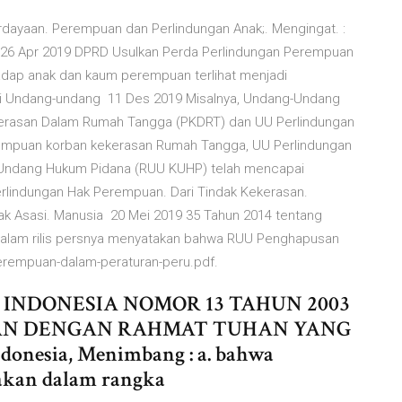
dayaan. Perempuan dan Perlindungan Anak;. Mengingat. :
g 26 Apr 2019 DPRD Usulkan Perda Perlindungan Perempuan
adap anak dan kaum perempuan terlihat menjadi
i Undang-undang 11 Des 2019 Misalnya, Undang-Undang
erasan Dalam Rumah Tangga (PKDRT) dan UU Perlindungan
empuan korban kekerasan Rumah Tangga, UU Perlindungan
Undang Hukum Pidana (RUU KUHP) telah mencapai
rlindungan Hak Perempuan. Dari Tindak Kekerasan.
 Asasi. Manusia 20 Mei 2019 35 Tahun 2014 tentang
alam rilis persnya menyatakan bahwa RUU Penghapusan
erempuan-dalam-peraturan-peru.pdf.
INDONESIA NOMOR 13 TAHUN 2003
N DENGAN RAHMAT TUHAN YANG
onesia, Menimbang : a. bahwa
akan dalam rangka