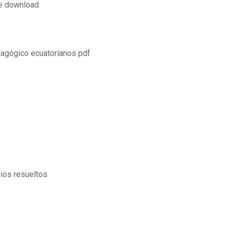
ee download
dagógico ecuatorianos pdf
cios resueltos