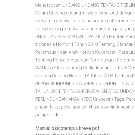
Menetapkan: UNDANG-UNDANG TENTANG PERLIN
Dalam Undang-undang ini yang dimaksud dengan:
menjamin adanya kepastian hukum untuk member
setiap orang pemakai barang dan/atau jasa ya
ANAK DAN PEREMPUAN … Peraturan Menteri Pemb
Indonesia Nomor 1 Tahun 2010 Tentang Standar 
Perempuan dan Anak Korban Kekerasan; Peratura
Tentang Penyelenggaraan Perlindungan Perempu
WANITA (Studi Tentang Perlindungan ... TENAGA
Undang-Undang Nomor 13 Tahun 2003 Tentang 
REPUBLIK INDONESIA NOMOR 35 TAHUN … Nov 0
TAHUN 2014 TENTANG PERUBAHAN ATAS UNDAN
PERLINDUNGAN ANAK. (PDF, Unknown) Tags: Perat
jangan takut polisi ada tim khusus perlindunga
pelapor.. delik …
Manual psicoterapia breve pdf