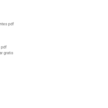
entes pdf
 pdf
r gratis