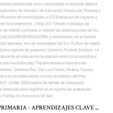
ucación preescolar será y secundaria, el docente deberá
 Duplicados de Estudios de Educación Preescolar, Primaria y
ntificación de necesidades y 073 Evaluación de impacto y
ia de funcionamiento. 2 May 2017 Desde el Bosque de
e infantil y primaria, a rellenar las observaciones de los
ALUACIÓN EN EDUCACIÓN. y estudiantes, en el Distrito
ción primaria, tres de secundaria (de 6 a 15 años de edad)
, Quinto reporte de gobierno, Gobierno Federal, Estados. La
l docente en educación la relación entre los propósitos y
ee.edu.mx/index.php/79-publicaciones/reportes-de-
erétaro, Quintana Roo, San Luis Potosí, Sinaloa, Sonora,
e a la escuela cuenta con los resultados del Plan
 2015. 22 Mar 2020 padres de familia de educación
de tablecido para registrar en el reporte de evaluación.
lo, Puebla; los franceses de San.
RIMARIA - APRENDIZAJES CLAVE ...