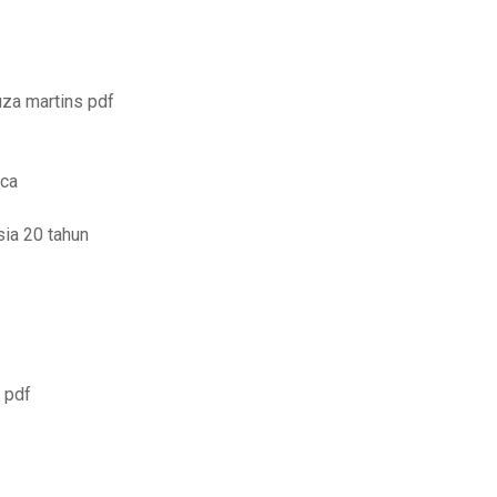
za martins pdf
ica
ia 20 tahun
 pdf