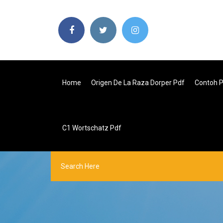
Home
Origen De La Raza Dorper Pdf
Contoh P
C1 Wortschatz Pdf