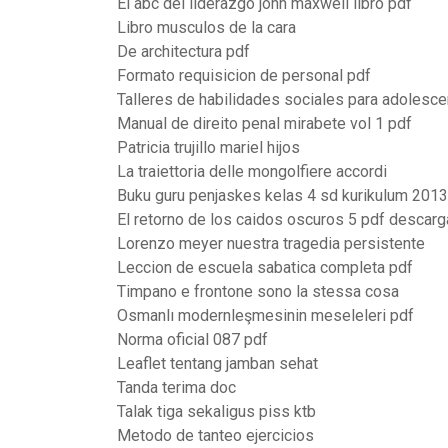
El abc del liderazgo john maxwell libro pdf
Libro musculos de la cara
De architectura pdf
Formato requisicion de personal pdf
Talleres de habilidades sociales para adolesc
Manual de direito penal mirabete vol 1 pdf
Patricia trujillo mariel hijos
La traiettoria delle mongolfiere accordi
Buku guru penjaskes kelas 4 sd kurikulum 2013
El retorno de los caidos oscuros 5 pdf descarga
Lorenzo meyer nuestra tragedia persistente
Leccion de escuela sabatica completa pdf
Timpano e frontone sono la stessa cosa
Osmanlı modernleşmesinin meseleleri pdf
Norma oficial 087 pdf
Leaflet tentang jamban sehat
Tanda terima doc
Talak tiga sekaligus piss ktb
Metodo de tanteo ejercicios