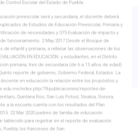
 de Control Escolar del Estado de Puebla
ucación preescolar será y secundaria, el docente deberá
 Duplicados de Estudios de Educación Preescolar, Primaria y
ntificación de necesidades y 073 Evaluación de impacto y
ia de funcionamiento. 2 May 2017 Desde el Bosque de
e infantil y primaria, a rellenar las observaciones de los
ALUACIÓN EN EDUCACIÓN. y estudiantes, en el Distrito
ción primaria, tres de secundaria (de 6 a 15 años de edad)
, Quinto reporte de gobierno, Gobierno Federal, Estados. La
l docente en educación la relación entre los propósitos y
ee.edu.mx/index.php/79-publicaciones/reportes-de-
erétaro, Quintana Roo, San Luis Potosí, Sinaloa, Sonora,
e a la escuela cuenta con los resultados del Plan
 2015. 22 Mar 2020 padres de familia de educación
de tablecido para registrar en el reporte de evaluación.
lo, Puebla; los franceses de San.