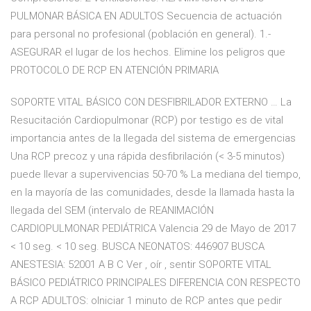
PULMONAR BÁSICA EN ADULTOS Secuencia de actuación
para personal no profesional (población en general). 1.-
ASEGURAR el lugar de los hechos. Elimine los peligros que
PROTOCOLO DE RCP EN ATENCIÓN PRIMARIA
SOPORTE VITAL BÁSICO CON DESFIBRILADOR EXTERNO … La
Resucitación Cardiopulmonar (RCP) por testigo es de vital
importancia antes de la llegada del sistema de emergencias
Una RCP precoz y una rápida desfibrilación (< 3-5 minutos)
puede llevar a supervivencias 50-70 % La mediana del tiempo,
en la mayoría de las comunidades, desde la llamada hasta la
llegada del SEM (intervalo de REANIMACIÓN
CARDIOPULMONAR PEDIÁTRICA Valencia 29 de Mayo de 2017
< 10 seg. < 10 seg. BUSCA NEONATOS: 446907 BUSCA
ANESTESIA: 52001 A B C Ver , oír , sentir SOPORTE VITAL
BÁSICO PEDIÁTRICO PRINCIPALES DIFERENCIA CON RESPECTO
A RCP ADULTOS: oIniciar 1 minuto de RCP antes que pedir