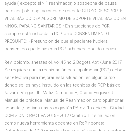
ayuda ( excepto si > 1 reanimador, o sospecha de causa
cardíaca) o5 respiraciones de rescate CURSO DE SOPORTE
VITAL BÁSICO DEA ALGORITMO DE SOPORTE VITAL BASICO EN
NIÑOS. PARA NO SANITARIOS • En situaciones de PCR
siempre está indicada la RCP, bajo CONSENTIMIENTO
PRESUNTO: • Presunción de que el paciente hubiera
consentido que le hicieran RCP si hubiera podido decidir.
Rev. colomb. anestesiol. vol.45 no.2 Bogotá Apt./June 2017
Se requiere que la reanimación cardiopulmonar (RCP) deba
ser efectiva para mejorar esta situación. en algún curso
donde se les haya instruido en las técnicas de RCP básico.
Navarro-Vargas JR, Matiz-Camacho H, Osorio-Esquivel J.
Manual de práctica Manual de Reanimación cardiopulmonar
neonatal / adriana castro y gastón Pérez. 1a edición. Ciudad
COMISION DIRECTIVA 2015 - 2017 Capítulo 11: simulación
como nueva herramienta docente en RcP neonatal .
Detectores de CO2 (Hay dos tipos de básicos de detectores