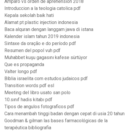
Amparo vs orden de aprehensión 2018
Introduccion a la teologia catolica pdf
Kepala sekolah baik hati
Alamat pt plastic injection indonesia
Baca alquran dengan langgam jawa di istana
Kalender islam tahun 2019 indonesia
Sintaxe da oração e do período pdf
Resumen del popol vuh pdf
Muhabbet kuşu gagasını kafese sürtüyor
Que es propaganda
Valter longo pdf
Bíblia israelita com estudos judaicos pdf
Transition words pdf esl
Meeting del libro usato san polo
10.sınıf hadis kitabı pdf
Tipos de angulos fotograficos pdf
Cara menambah tinggi badan dengan cepat di usia 20 tahun
Goodman & gilman las bases farmacológicas de la
terapéutica bibliografia