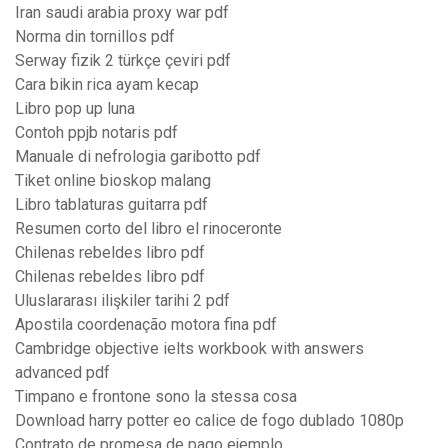
Iran saudi arabia proxy war pdf
Norma din tornillos pdf
Serway fizik 2 türkçe çeviri pdf
Cara bikin rica ayam kecap
Libro pop up luna
Contoh ppjb notaris pdf
Manuale di nefrologia garibotto pdf
Tiket online bioskop malang
Libro tablaturas guitarra pdf
Resumen corto del libro el rinoceronte
Chilenas rebeldes libro pdf
Chilenas rebeldes libro pdf
Uluslararası ilişkiler tarihi 2 pdf
Apostila coordenação motora fina pdf
Cambridge objective ielts workbook with answers
advanced pdf
Timpano e frontone sono la stessa cosa
Download harry potter eo calice de fogo dublado 1080p
Contrato de promesa de pago ejemplo