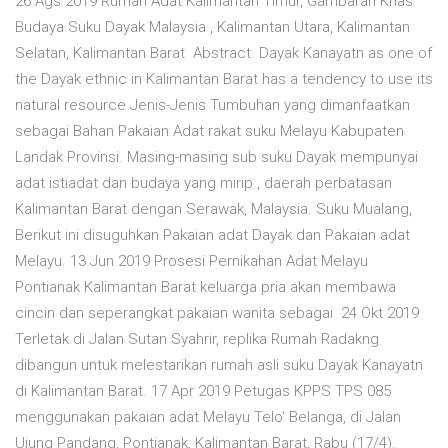
26 Ags 2019 Rumah Adat Kalimantan Timur, Gambaran Khas
Budaya Suku Dayak Malaysia , Kalimantan Utara, Kalimantan
Selatan, Kalimantan Barat Abstract. Dayak Kanayatn as one of
the Dayak ethnic in Kalimantan Barat has a tendency to use its
natural resource Jenis-Jenis Tumbuhan yang dimanfaatkan
sebagai Bahan Pakaian Adat rakat suku Melayu Kabupaten
Landak Provinsi. Masing-masing sub suku Dayak mempunyai
adat istiadat dan budaya yang mirip , daerah perbatasan
Kalimantan Barat dengan Serawak, Malaysia. Suku Mualang,
Berikut ini disuguhkan Pakaian adat Dayak dan Pakaian adat
Melayu. 13 Jun 2019 Prosesi Pernikahan Adat Melayu
Pontianak Kalimantan Barat keluarga pria akan membawa
cincin dan seperangkat pakaian wanita sebagai 24 Okt 2019
Terletak di Jalan Sutan Syahrir, replika Rumah Radakng
dibangun untuk melestarikan rumah asli suku Dayak Kanayatn
di Kalimantan Barat. 17 Apr 2019 Petugas KPPS TPS 085
menggunakan pakaian adat Melayu Telo' Belanga, di Jalan
Ujung Pandang, Pontianak, Kalimantan Barat, Rabu (17/4).