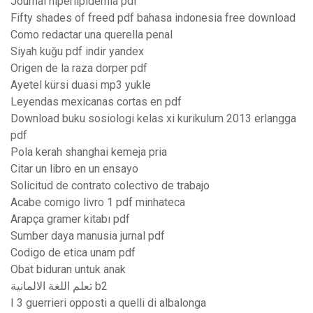
Journal hiperlipidemia pdf
Fifty shades of freed pdf bahasa indonesia free download
Como redactar una querella penal
Siyah kuğu pdf indir yandex
Origen de la raza dorper pdf
Ayetel kürsi duasi mp3 yukle
Leyendas mexicanas cortas en pdf
Download buku sosiologi kelas xi kurikulum 2013 erlangga
pdf
Pola kerah shanghai kemeja pria
Citar un libro en un ensayo
Solicitud de contrato colectivo de trabajo
Acabe comigo livro 1 pdf minhateca
Arapça gramer kitabı pdf
Sumber daya manusia jurnal pdf
Codigo de etica unam pdf
Obat biduran untuk anak
تعلم اللغة الالمانية b2
I 3 guerrieri opposti a quelli di albalonga