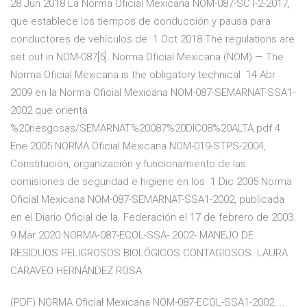
28 Jun 2018 La Norma Oficial Mexicana NOM-087-SCT-2-2017,
que establece los tiempos de conducción y pausa para
conductores de vehículos de 1 Oct 2018 The regulations are
set out in NOM-087[5]. Norma Oficial Mexicana (NOM) — The
Norma Oficial Mexicana is the obligatory technical 14 Abr
2009 en la Norma Oficial Mexicana NOM-087-SEMARNAT-SSA1-
2002 que orienta
%20riesgosas/SEMARNAT%20087%20DIC08%20ALTA.pdf 4
Ene 2005 NORMA Oficial Mexicana NOM-019-STPS-2004,
Constitución, organización y funcionamiento de las
comisiones de seguridad e higiene en los 1 Dic 2005 Norma
Oficial Mexicana NOM-087-SEMARNAT-SSA1-2002, publicada
en el Diario Oficial de la. Federación el 17 de febrero de 2003.
9 Mar 2020 NORMA-087-ECOL-SSA- 2002- MANEJO DE
RESIDUOS PELIGROSOS BIOLÓGICOS CONTAGIOSOS. LAURA
CARAVEO HERNÁNDEZ ROSA
(PDF) NORMA Oficial Mexicana NOM-087-ECOL-SSA1-2002 ...