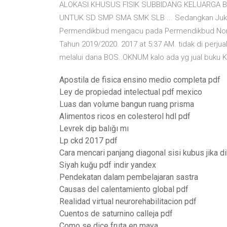
ALOKASI KHUSUS FISIK SUBBIDANG KELUARGA BE
UNTUK SD SMP SMA SMK SLB ... Sedangkan Jukn
Permendikbud mengacu pada Permendikbud Nom
Tahun 2019/2020. 2017 at 5:37 AM. tidak di perjua
melalui dana BOS..OKNUM kalo ada yg jual buku K
Apostila de fisica ensino medio completa pdf
Ley de propiedad intelectual pdf mexico
Luas dan volume bangun ruang prisma
Alimentos ricos en colesterol hdl pdf
Levrek dip balığı mı
Lp ckd 2017 pdf
Cara mencari panjang diagonal sisi kubus jika 
Siyah kuğu pdf indir yandex
Pendekatan dalam pembelajaran sastra
Causas del calentamiento global pdf
Realidad virtual neurorehabilitacion pdf
Cuentos de saturnino calleja pdf
Como se dice fruta en maya