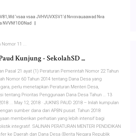
81,Wd 'vsaa vsaa JVHVUVXSV1'd Nvvxvauaawad Nva
va NVVNf1ÐÐNad
 Nomor 11 ...
Paud Kunjung - SekolahSD ...
n Pasal 21 ayat (1) Peraturan Pemerintah Nomor 22 Tahun
tah Nomor 60 Tahun 2014 tentang Dana Desa yang
gara, perlu menetapkan Peraturan Menteri Desa,
si tentang Prioritas Penggunaan Dana Desa Tahun … 13
018 ... May 12, 2018 · JUKNIS PAUD 2018 – Inilah kumpulan
 dengan sumber dana dari APBN pusat. Tahun 2018
aan memberikan perhatian yang lebih intensif bagi
listik integratif. SALINAN PERATURAN MENTERI PENDIDIKAN
fer ke Daerah dan Dana Desa (Berita Negara Republik