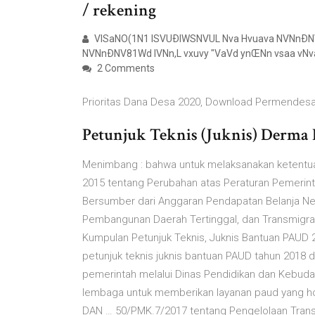
/ rekening
VISaNO(1N1 ISVUÐIWSNVUL Nva Hvuava NVNnÐNV
NVNnÐNV81Wd IVNn,L vxuvy "VaVd ynŒNn vsaa vN
2 Comments
Prioritas Dana Desa 2020, Download Permendesa
Petunjuk Teknis (Juknis) Derma 
Menimbang : bahwa untuk melaksanakan ketentua
2015 tentang Perubahan atas Peraturan Pemerin
Bersumber dari Anggaran Pendapatan Belanja Ne
Pembangunan Daerah Tertinggal, dan Transmigra
Kumpulan Petunjuk Teknis, Juknis Bantuan PAUD 2
petunjuk teknis juknis bantuan PAUD tahun 2018
pemerintah melalui Dinas Pendidikan dan Kebuday
lembaga untuk memberikan layanan paud yang ho
DAN … 50/PMK.7/2017 tentang Pengelolaan Trans