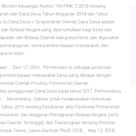
an Menteri Keuangan Nomor 145/PMK.7/2018 tentang
aerah dan Dana Desa Tahun Anggaran 2018 dan Tahun
a itu Dana Desa « Simperdede Demak Dana Desa adalah
dan Belanja Negara yang diperuntukkan bagi Desa dan
dapatan dan Belanja Daerah kabupaten/kota dan digunakan
 pembangunan, serta pemberdayaan masyarakat, dan
na ini lebih …
yaan ... Dec 17, 2016 · Permendes ini sebagai pedoman
pemberdayaan masyarakat Desa yang dibiayai dengan
rintah Daerah Provinsi, Pemerintah Daerah
ritas penggunaan Dana Desa pada tahun 2017. Permendesa
... Menimbang : bahwa untuk melaksanakan ketentuan
2 Tahun 2015 tentang Perubahan atas Peraturan Pemerintah
rsumber dari Anggaran Pendapatan Belanja Negara, perlu
 Daerah Tertinggal, dan Transmigrasi tentang Prioritas
juk Teknis, Juknis Bantuan PAUD 2018 ... May 12, 2018 ·