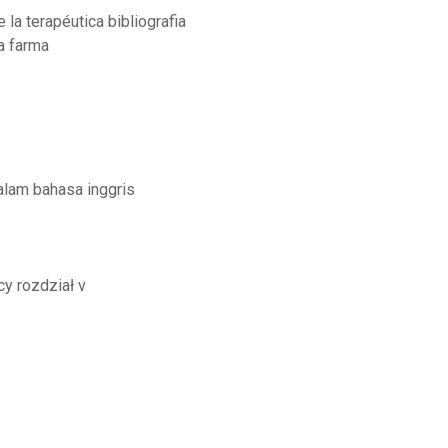
a terapéutica bibliografia
a farma
alam bahasa inggris
y rozdział v