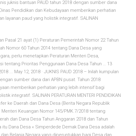
knis juknis bantuan PAUD tahun 2018 dengan sumber dana
i Dinas Pendidikan dan Kebudayaan memberikan perhatian
n layanan paud yang holistik integratif. SALINAN
n Pasal 21 ayat (1) Peraturan Pemerintah Nomor 22 Tahun
tah Nomor 60 Tahun 2014 tentang Dana Desa yang
gara, perlu menetapkan Peraturan Menteri Desa,
si tentang Prioritas Penggunaan Dana Desa Tahun … 13
018 ... May 12, 2018 · JUKNIS PAUD 2018 – Inilah kumpulan
 dengan sumber dana dari APBN pusat. Tahun 2018
aan memberikan perhatian yang lebih intensif bagi
listik integratif. SALINAN PERATURAN MENTERI PENDIDIKAN
fer ke Daerah dan Dana Desa (Berita Negara Republik
an Menteri Keuangan Nomor 145/PMK.7/2018 tentang
aerah dan Dana Desa Tahun Anggaran 2018 dan Tahun
a itu Dana Desa « Simperdede Demak Dana Desa adalah
dan Belanja Negara yang diperuntukkan bagi Desa dan