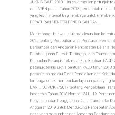
JUKNIS PAUD 2018 – Inilah kumpulan petunjuk te
dari APBN pusat. Tahun 2018 pemerintah melalu
yang lebih intensif bagi lembaga untuk memberika
PERATURAN MENTERI PENDIDIKAN DAN …
Menimbang : bahwa untuk melaksanakan ketentua
2015 tentang Perubahan atas Peraturan Pemerin
Bersumber dari Anggaran Pendapatan Belanja Ne
Pembangunan Daerah Tertinggal, dan Transmigra
Kumpulan Petunjuk Teknis, Juknis Bantuan PAUD 2
petunjuk teknis juknis bantuan PAUD tahun 2018
pemerintah melalui Dinas Pendidikan dan Kebuday
lembaga untuk memberikan layanan paud yang ho
DAN … 50/PMK.7/2017 tentang Pengelolaan Trans
Indonesia Tahun 2018 Nomor 1341); 19. Peratur
Penyaluran dan Penggunaan Dana Transfer ke D
Anggaran 2019 untuk Mendukung Percepatan Ap
dana yang bersumber dari Anggaran Pendapatan 