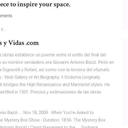
ece to inspire your space.
mments
l ...
s y Vidas .com
 obras establece un puente entre el estilo del final del
 y su nombre verdadero era Giovanni Antonio Bazzi. Pintó en
a Signorelli y Rafael, así como con la técnica del sfumato
 Web Gallery of Art Biography. Il Sodoma (originally
ork bridges the High Renaissance and Mannerist styles. He
 settled in 1501. Precios y estimaciones de las obras
io Bazzi ... Nov 18, 2009 · When You're Asked to
e Mystery Box Show - Duration: 18:56. The Mystery Box
onio Bazzi) | Christ Presented to the ... Sodoma