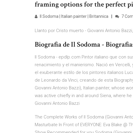
framing options for the perfect pi
Il Sodoma | Italian painter | Britannica
7 Co
Llanto por Cristo muerto - Giovanni Antonio Bazzi, i
Biografia de Il Sodoma - Biografia
Il Sodoma - epdlp.com Pintor italiano que con sus
renacimiento y el manierismo. Nació en Vercelli,
el exuberante estilo de los pintores italianos Luc
de Leonardo da Vinci, creando de esta Biography -
Giovanni Antonio Bazzi), Italian painter, whose w
was active chiefly in and around Siena, where he
Giovanni Antonio Bazzi
The Complete Works of Il Sodoma (Giovanni Anton
Masturbate In Front of EVERYONE: Eva Blake @ Th
Show Recommended for you Sodoma (Giovanni Ant