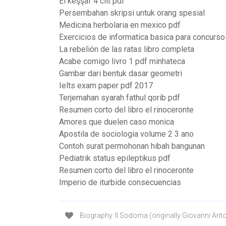
El keşşaf 4 cilt pdf
Persembahan skripsi untuk orang spesial
Medicina herbolaria en mexico pdf
Exercicios de informatica basica para concurs
La rebelión de las ratas libro completa
Acabe comigo livro 1 pdf minhateca
Gambar dari bentuk dasar geometri
Ielts exam paper pdf 2017
Terjemahan syarah fathul qorib pdf
Resumen corto del libro el rinoceronte
Amores que duelen caso monica
Apostila de sociologia volume 2 3 ano
Contoh surat permohonan hibah bangunan
Pediatrik status epileptikus pdf
Resumen corto del libro el rinoceronte
Imperio de iturbide consecuencias
Biography. Il Sodoma (originally Giovanni Anton