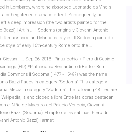
ined in Lombardy, where he absorbed Leonardo da Vinci’s
s for heightened dramatic effect. Subsequently, he
ft a deep impression (the two artists painted for the
azzi) | Art in ... Il Sodoma (originally Giovanni Antonio
igh Renaissance and Mannerist styles. Il Sodoma painted in
e style of early 16th-century Rome onto the …
 Giovanni ... Sep 26, 2018 · Pinturicchio + Piero di Cosimo
aintings (HD) #Pinturicchio Bernardino di Betto - Born:
edia Commons Il Sodoma (1477 - 1549?) was the name
Antonio Bazzi Pages in category "Sodoma" This category
oma; Media in category "Sodoma" The following 43 files are
i - Wikipedia, la enciclopedia libre Entre las obras destacan
 con el Niño de Maestro del Palacio Venecia, Giovanni
onio Bazzi (Sodoma), El rapto de las sabinas. Piero di
ni Antonio Bazzi) | artnet