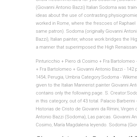
(Giovanni Antonio Bazzi) Italian Sodoma was tra
ideas about the use of contrasting physiognomie
worked in Rome, where the frescoes of Raphael le
same patron). Sodoma (originally Giovanni Antonio B
Bazzi), Italian painter, whose work bridges the H
a manner that superimposed the High Renaissanc
Pinturicchio + Piero di Cosimo + Fra Bartolomeo +
+ Fra Bartolomeo + Giovanni Antonio Bazzi - 142 p
1454; Perugia, Umbria Category:Sodoma - Wikim
given to the Italian Mannerist painter Giovanni 
contains only the following page. S. Creator:Sod
in this category, out of 43 total. Palacio Barberin
Historias de Cristo de Giovanni da Rímini, Virgen
Antonio Bazzi (Sodoma), Las parcas. Giovanni Ant
Cosimo, María Magdalena leyendo. Sodoma (Giovan