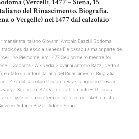
odoma (Vercelli, 1477 – Siena, 15
italiano del Rinascimento. Biografia.
ena o Vergelle) nel 1477 dal calzolaio
r maneirista italiano Giovanni Antonio Bazzi.Il Sodoma
tradições da escola sienesa.Ele passou a maior parte de
rcelli, no Piemonte, em 1477.Seu primeiro mestre foi
 Il Sodoma - Wikipedia Giovanni Antonio Bazzi, detto il
 è stato un pittore italiano del Rinascimento. Biografia.
 nel 1477 dal calzolaio Giacomo Bazzi, originario Giovanni
 zvaný Il Sodoma (1477 Vercelli v Piemontu – 15. února
l z rodiny ševce a malířem se učil u vercelliského mistra
Giovanni Antonio Bazzi - Adobe Spark