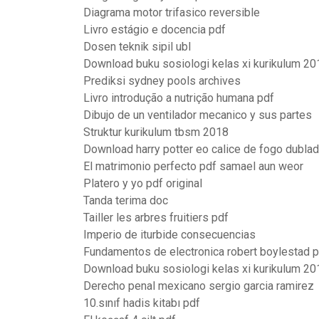
Diagrama motor trifasico reversible
Livro estágio e docencia pdf
Dosen teknik sipil ubl
Download buku sosiologi kelas xi kurikulum 20
Prediksi sydney pools archives
Livro introdução a nutrição humana pdf
Dibujo de un ventilador mecanico y sus partes
Struktur kurikulum tbsm 2018
Download harry potter eo calice de fogo dubla
El matrimonio perfecto pdf samael aun weor
Platero y yo pdf original
Tanda terima doc
Tailler les arbres fruitiers pdf
Imperio de iturbide consecuencias
Fundamentos de electronica robert boylestad 
Download buku sosiologi kelas xi kurikulum 20
Derecho penal mexicano sergio garcia ramirez
10.sınıf hadis kitabı pdf