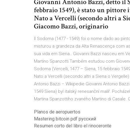
Giovanni Antonio Bazzi, detto il S
febbraio 1549), è stato un pittore 
Nato a Vercelli (secondo altri a Si
Giacomo Bazzi, originario
Il Sodoma (1477 - 1549) foi o nome dado ao pinto
misturou a grandeza da Alta Renascença com as 
sua vida em Siena.. Giovanni Bazzi nasceu em Ve
Martino Spanzotti.Também estudou com Giovenone.
Sodoma (Vercelli, 1477 – Siena, 15 febbraio 1549),
Nato a Vercelli (secondo altri a Siena o Vergelle)
Antonio Bazzi – Wikipedie Giovanni Antonio Bazzi
1549 Siena) byl italský renesanční malíř. Pocháze
Martina Spanzottiho zvaného Martino di Casale. 
Planos de aeropuertos
Mastering bitcoin pdf русский
Resumen corto del libro el rinoceronte