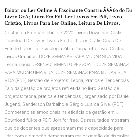
Baixar ou Ler Online A Fascinante ConstruÃ§Ã£o do Eu
Livro GrÃ¡. Livro Em Pdf, Ler Livros Em Pdf, Livro
Cristão, Livros Para Ler Online, Leitura De Livros,
Gestão da Emoção. abril de 2020. Livros Download Gratis
Download De Livros Livros Em Pdf Livros Grátis Guias De
Estudo Livros De Psicologia Zibia Gasparetto Livro Cristão
Livros Gratuitos. DOZE SEMANAS PARA MUDAR SUA VIDA.
Telma Inacia DESENVOLVIMENTO PESSOAL. DOZE SEMANAS
PARA MUDAR UMA VIDA DOZE SEMANAS PARA MUDAR SUA
VIDA (PDF) Gestão de Projetos: Teoria, Prática e Tendências
Falo da gestão de projetos reﬂ etida no livro Gestão de
projetos: teoria, prática e tendências , organizado por Daniel
Jugend, Sanderson Barbalho e Sérgio Luís da Silva. (PDF)
Competências emocionais na eficácia da gestão em ...
Download full-text PDF. Join for free. Os resultados mostram
que os docentes que apresentam mais capacidade para
lidar com a emoção demonstram maior gestão da disciplina