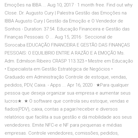
Emoções na IBBA ... Aug 10, 2017 · 1 month free. Find out why
Close. Dr. Augusto Cury | Palestra Gestão das Emoções na
IBBA Augusto Cury | Gestão da Emoção e O Vendedor de
Sonhos - Duration: 37:54. Educação Financeira e Gestão das
Finanças Pessoais: O ... Aug 15, 2016 · Seccional de
Sorocaba EDUCAÇÃO FINANCEIRA E GESTÃO DAS FINANÇAS
PESSOAIS: O EQUILIBRIO ENTRE A RAZÃO E A EMOÇÃO Ms.
Adm. Edmilson Ribeiro CRASP 113.323 • Mestre em Educação
• Especialista em Gestão Estratégica de Negócios •
Graduado em Administração Controle de estoque, vendas,
pedidos, PDV, Caixa. - Apps ... Apr 16, 2020 · ★Para qualquer
pessoa que deseja organizar sua empresa e aumentar seus
lucros★. ★ O software que controla seu estoque, vendas e
fiados(PDV), caixa, contas a pagar/receber e diversos
relatórios que facilita a sua gestão e dá mobilidade aos seus
vendedores. Emite NFC-e e NF para pequenas e médias
empresas. Controle vendedores, comissões, pedidos,