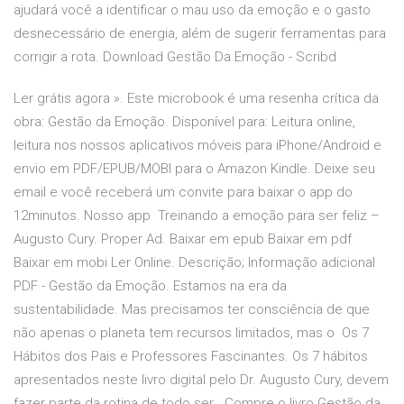
ajudará você a identificar o mau uso da emoção e o gasto
desnecessário de energia, além de sugerir ferramentas para
corrigir a rota. Download Gestão Da Emoção - Scribd
Ler grátis agora ». Este microbook é uma resenha crítica da
obra: Gestão da Emoção. Disponível para: Leitura online,
leitura nos nossos aplicativos móveis para iPhone/Android e
envio em PDF/EPUB/MOBI para o Amazon Kindle. Deixe seu
email e você receberá um convite para baixar o app do
12minutos. Nosso app Treinando a emoção para ser feliz –
Augusto Cury. Proper Ad. Baixar em epub Baixar em pdf
Baixar em mobi Ler Online. Descrição; Informação adicional
PDF - Gestão da Emoção. Estamos na era da
sustentabilidade. Mas precisamos ter consciência de que
não apenas o planeta tem recursos limitados, mas o Os 7
Hábitos dos Pais e Professores Fascinantes. Os 7 hábitos
apresentados neste livro digital pelo Dr. Augusto Cury, devem
fazer parte da rotina de todo ser Compre o livro Gestão da