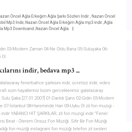
azan Öncel Ağla Erkeğim Ağla Şarkı Sözleri İndir , Nazan Öncel
obil Mp3 İndir, Nazan Öncel Ağla Erkeğim Ağla mp3 indir ,Ağla
ğla Mp3 Downloand ,Nazan Öncel Ağla
-Gidin 03-Modern Zaman 04-Ne Oldu Bana 05-Suluşaka 06-
 Ol
larını indir, bedava mp3 ...
latasaray fenerbahce şarkısını indir, ücretsiz indir, video
rafi sizin hayalleriniz bizim gerceklerimiz galatasaray
 - Sulu Şaka [27.01.2007] 01-Darıldı Şans 02-Gidin 03-Modern
07-İstanbul 08-Hareminde Han 09-Uyku Ol zil fon muzigi -
3 indir YABANCI HİT ŞARKILAR; zil fon muzigi indir ''Fener
 Sesi Beat - Ölerem Onsuz Fon Müziği. Sıfır Bir Fon Müziği
dığı fon müziği instagram fon müziği telefon zil sesleri.