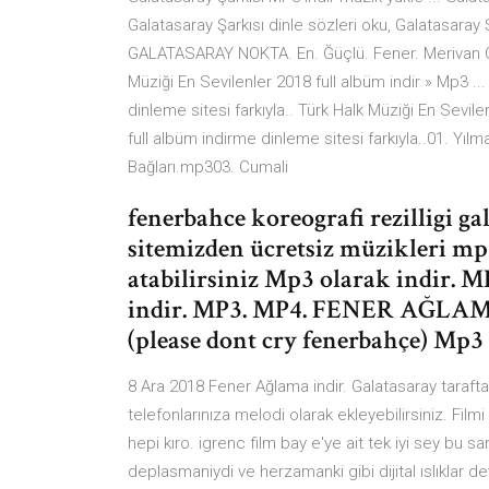
Galatasaray Şarkısı dinle sözleri oku, Galatasaray
GALATASARAY NOKTA. En. Ğüçlü. Fener. Merivan Çe
Müziği En Sevilenler 2018 full albüm indir » Mp3 ..
dinleme sitesi farkıyla.. Türk Halk Müziği En Sevil
full albüm indirme dinleme sitesi farkıyla..01. Yı
Bağları.mp303. Cumali
fenerbahce koreografi rezilligi ga
sitemizden ücretsiz müzikleri mp3 
atabilirsiniz Mp3 olarak indir. 
indir. MP3. MP4. FENER AĞ
(please dont cry fenerbahçe) Mp3 
8 Ara 2018 Fener Ağlama indir. Galatasaray taraft
telefonlarınıza melodi olarak ekleyebilirsiniz. F
hepi kıro. igrenc film bay e'ye ait tek iyi sey bu sa
deplasmaniydi ve herzamanki gibi dijital ıslıklar 