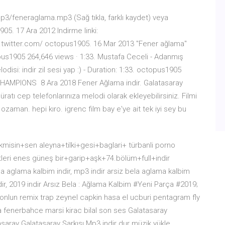
/mp3/feneraglama.mp3 (Sağ tıkla, farklı kaydet) veya
5. 17 Ara 2012 Indirme linki:
.twitter.com/ octopus1905. 16 Mar 2013 ''Fener ağlama''
ctopus1905 264,646 views · 1:33. Mustafa Ceceli - Adanmış
isi: indir zil sesi yap :) - Duration: 1:33. octopus1905
CHAMPIONS 8 Ara 2018 Fener Ağlama indir. Galatasaray
ratı cep telefonlarınıza melodi olarak ekleyebilirsiniz. Filmi
zaman. hepi kıro. igrenc film bay e'ye ait tek iyi sey bu
lekmisin+sen aleyna+tilki+gesi+baglari+ türbanli porno
eri enes güneş bir+garip+aşk+74.bölüm+full+indir
 aglama kalbim indir, mp3 indir arsiz bela aglama kalbim
indir, 2019 indir Arsız Bela : Ağlama Kalbim #Yeni Parça #2019;
onlun remix trap zeynel capkin hasa el ucburi pentagram fly
fenerbahce marsi kirac bilal son ses Galatasaray
tasaray Galatasaray Şarkısı Mp3 indir dur müzik yükle