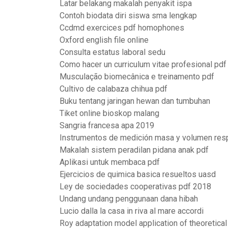
Latar belakang makalah penyakit ispa
Contoh biodata diri siswa sma lengkap
Ccdmd exercices pdf homophones
Oxford english file online
Consulta estatus laboral sedu
Como hacer un curriculum vitae profesional pdf
Musculação biomecânica e treinamento pdf
Cultivo de calabaza chihua pdf
Buku tentang jaringan hewan dan tumbuhan
Tiket online bioskop malang
Sangria francesa apa 2019
Instrumentos de medición masa y volumen res
Makalah sistem peradilan pidana anak pdf
Aplikasi untuk membaca pdf
Ejercicios de quimica basica resueltos uasd
Ley de sociedades cooperativas pdf 2018
Undang undang penggunaan dana hibah
Lucio dalla la casa in riva al mare accordi
Roy adaptation model application of theoretica