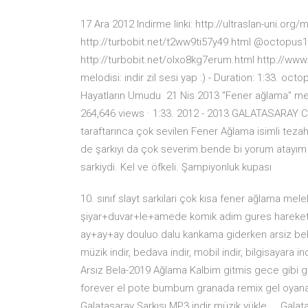
17 Ara 2012 Indirme linki: http://ultraslan-uni.org
http://turbobit.net/t2ww9ti57y49.html @octopus190
http://turbobit.net/olxo8kg7erum.html http://www
melodisi: indir zil sesi yap :) - Duration: 1:33. o
Hayatların Umudu 21 Nis 2013 ''Fener ağlama'' melod
264,646 views · 1:33. 2012 - 2013 GALATASARAY 
taraftarınca çok sevilen Fener Ağlama isimli tezahü
de şarkıyı da çok severim.bende bi yorum atayım o
sarkiydi. Kel ve öfkeli. Şampiyonluk kupası
10. sınıf slayt sarkilari çok kısa fener ağlama me
şiyar+duvar+le+amede komik adim gures hareketl
ay+ay+ay douluo dalu kankama giderken arsiz bela
müzik indir, bedava indir, mobil indir, bilgisayara 
Arsız Bela-2019 Ağlama Kalbim gitmis gece gibi g
forever el pote bumbum granada remix gel oyana 
Galatasaray Şarkısı MP3 indir müzik yükle ... Gala