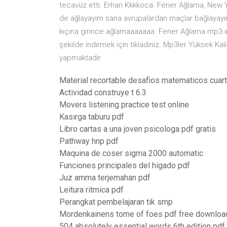
tecavüz etti. Erhan Kkkkoca. Fener Ağlama, New Y
de ağlayayım sana avrupalardan maçlar bağlayay
kıçına girince ağlamaaaaaaa Fener Ağlama mp3 in
şekilde indirmek için tıkladınız. Mp3ler Yüksek Kali
yapmaktadır.
Material recortable desafios matematicos cuar
Actividad construye t 6.3
Movers listening practice test online
Kasırga taburu pdf
Libro cartas a una joven psicologa pdf gratis
Pathway hnp pdf
Maquina de coser sigma 2000 automatic
Funciones principales del higado pdf
Juz amma terjemahan pdf
Leitura ritmica pdf
Perangkat pembelajaran tik smp
Mordenkainens tome of foes pdf free download
504 absolutely essential words 6th edition pd