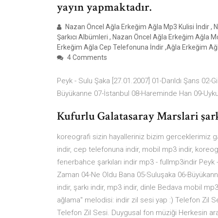
yayın yapmaktadır.
Nazan Öncel Ağla Erkeğim Ağla Mp3 Kulisi İndir , N
Şarkıcı Albümleri , Nazan Öncel Ağla Erkeğim Ağla M
Erkeğim Ağla Cep Telefonuna İndir ,Ağla Erkeğim A
4 Comments
Peyk - Sulu Şaka [27.01.2007] 01-Darıldı Şans 02
Büyükanne 07-İstanbul 08-Hareminde Han 09-Uyku
Kufurlu Galatasaray Marslari şarkı
koreografi sizin hayalleriniz bizim gerceklerimiz ga
indir, cep telefonuna indir, mobil mp3 indir, koreog
fenerbahce şarkıları indir mp3 - fullmp3indir Peyk
Zaman 04-Ne Oldu Bana 05-Suluşaka 06-Büyükanne 
indir, şarkı indir, mp3 indir, dinle Bedava mobil mp
ağlama'' melodisi: indir zil sesi yap :) Telefon Zil
Telefon Zil Sesi. Duygusal fon müziği Herkesin ara