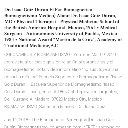
Dr. Isaac Goiz Duran El Par Biomagnetico
Biomagnetismo Medico) About Dr. Isaac Goíz Durán,
MD • Physical Therapist - Physical Medicine School of
the British America Hospital, Mexico, 1964 • Medical
Surgeon - Autonomous University of Puebla, Mexico
1984 • National Award “Martin de la Cruz”, Academy of
Traditional Medicine,A.C
CORONAVIRUS Y BIOMAGNETISMO - YouTube Mar 09, 2020 ·
entrevista al dr. isaac goiz en relaciÓn al coronavirus y el
biomagnetismo. nota: video informatino "no sustituye a una
consulta mÉdica" Escuela Superior de Biomagnetismo "Isaac
Goiz Durán ... Escuela Superior de Biomagnetismo "Isaac
Goiz Durán" - Insurgentes # 1865 Col. Tepeyac Insurgentes,
Del. Gustavo A. Madero, 07020 Mexico City, Mexico -
BIOMAGNETISMO ,Sanar con Imanes - Dr . Isaac Goiz
Jun 11, 2018 · The Biomagnetic Pair English [Dr Isaac Goiz
Durán, Biomagnetismo] on Amazon.com. *FREE* shipping on