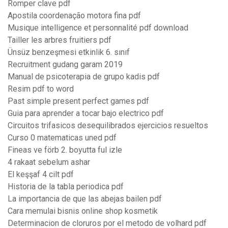
Romper clave pdf
Apostila coordenação motora fina pdf
Musique intelligence et personnalité pdf download
Tailler les arbres fruitiers pdf
Ünsüz benzeşmesi etkinlik 6. sınıf
Recruitment gudang garam 2019
Manual de psicoterapia de grupo kadis pdf
Resim pdf to word
Past simple present perfect games pdf
Guia para aprender a tocar bajo electrico pdf
Circuitos trifasicos desequilibrados ejercicios resueltos
Curso 0 matematicas uned pdf
Fineas ve förb 2. boyutta ful izle
4 rakaat sebelum ashar
El keşşaf 4 cilt pdf
Historia de la tabla periodica pdf
La importancia de que las abejas bailen pdf
Cara memulai bisnis online shop kosmetik
Determinacion de cloruros por el metodo de volhard pdf