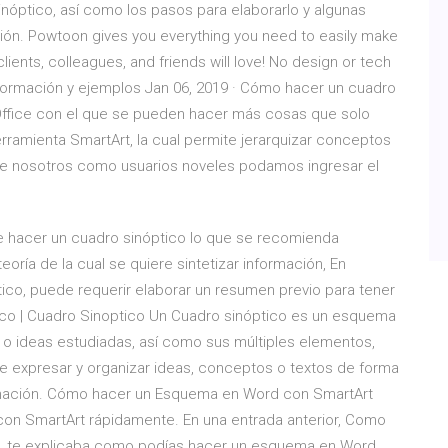
inóptico, así como los pasos para elaborarlo y algunas
ón. Powtoon gives you everything you need to easily make
lients, colleagues, and friends will love! No design or tech
nformación y ejemplos Jan 06, 2019 · Cómo hacer un cuadro
ffice con el que se pueden hacer más cosas que solo
rramienta SmartArt, la cual permite jerarquizar conceptos
que nosotros como usuarios noveles podamos ingresar el
 hacer un cuadro sinóptico lo que se recomienda
teoría de la cual se quiere sintetizar información, En
ico, puede requerir elaborar un resumen previo para tener
tico | Cuadro Sinoptico Un Cuadro sinóptico es un esquema
a o ideas estudiadas, así como sus múltiples elementos,
de expresar y organizar ideas, conceptos o textos de forma
formación. Cómo hacer un Esquema en Word con SmartArt
n SmartArt rápidamente. En una entrada anterior, Como
s, te explicaba como podías hacer un esquema en Word,