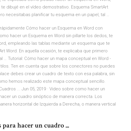
te dibujé en el vídeo demostrativo. Esquema SmartArt
ro necesitabas planificar tu esquema en un papel, tal …
 rápidamente Cómo hacer un Esquema en Word con
Como hacer un Esquema en Word sin pillarte los dedos, te
rd, empleando las tablas mediante un esquema que te
rt Word. En aquella ocasión, te explicaba que primero
tal … Tutorial: Cómo hacer un mapa conceptual en Word -
stilos. Ten en cuenta que sobre los conectores no puedes
 enlace debes crear un cuadro de texto con esa palabra, sin
como hemos realizado este mapa conceptual sencillo.
Cuadros ... Jun 05, 2019 · Video sobre como hacer un
 hacer un cuadro sinóptico de manera correcta. Los
nera horizontal de Izquierda a Derecha, o manera vertical
 para hacer un cuadro ...