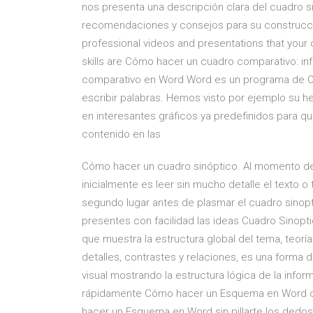
nos presenta una descripción clara del cuadro s
recomendaciones y consejos para su construcci
professional videos and presentations that your c
skills are Cómo hacer un cuadro comparativo: i
comparativo en Word Word es un programa de O
escribir palabras. Hemos visto por ejemplo su he
en interesantes gráficos ya predefinidos para 
contenido en las
Cómo hacer un cuadro sinóptico. Al momento de
inicialmente es leer sin mucho detalle el texto o 
segundo lugar antes de plasmar el cuadro sinopt
presentes con facilidad las ideas Cuadro Sinop
que muestra la estructura global del tema, teorí
detalles, contrastes y relaciones, es una forma 
visual mostrando la estructura lógica de la in
rápidamente Cómo hacer un Esquema en Word co
hacer un Esquema en Word sin pillarte los dedo