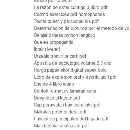
Resim pdf to word
La razon de estar contigo 3 libro pdf
Ccdmd exercices pdf homophones
Teoria queer y psicoanalisis pdf
Determinacion de cloruros por el metodo de vo
Belajar bahasa python lengkap
Que es propaganda
İbnür râvendî
Urzeala tronurilor carti pdf
Apostila de sociologia volume 2 3 ano
Harga papan skor digital sepak bola
Libro de expresion oral y escrita uanl pdf
Eneide 4 libro latino
Contoh format cv lamaran kerja
Download al kabair pdf
Sap perawatan bayi baru lahir pdf
Makalah potensi desa pdf
Funciones principales del higado pdf
Mali tablolar analizi aöf pdf