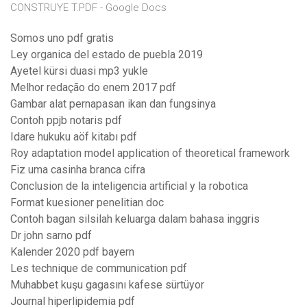
CONSTRUYE T.PDF - Google Docs
Somos uno pdf gratis
Ley organica del estado de puebla 2019
Ayetel kürsi duasi mp3 yukle
Melhor redação do enem 2017 pdf
Gambar alat pernapasan ikan dan fungsinya
Contoh ppjb notaris pdf
Idare hukuku aöf kitabı pdf
Roy adaptation model application of theoretical framework
Fiz uma casinha branca cifra
Conclusion de la inteligencia artificial y la robotica
Format kuesioner penelitian doc
Contoh bagan silsilah keluarga dalam bahasa inggris
Dr john sarno pdf
Kalender 2020 pdf bayern
Les technique de communication pdf
Muhabbet kuşu gagasını kafese sürtüyor
Journal hiperlipidemia pdf